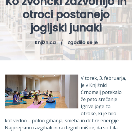
Ko zvončki zazvonijo in
otroci postanejo
jogijski junaki
Knjižnica
/
Zgodilo se je
V torek, 3. februarja,
je v Knjižnici
Črnomelj potekalo
že peto srečanje
Igrive joge za
otroke, ki je bilo –
kot vedno – polno gibanja, smeha in dobre energije.
Najprej smo razgibali in raztegnili mišice, da so bila