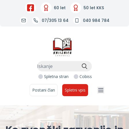
60 let
50 let KKS
07/305 13 64
040 984 784
Knjižnica Črnomelj
Iskanje:
Spletna stran
Cobiss
Postani član
Spletni vpis