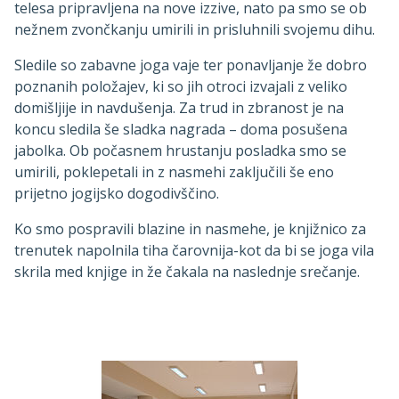
telesa pripravljena na nove izzive, nato pa smo se ob
nežnem zvončkanju umirili in prisluhnili svojemu dihu.
Sledile so zabavne joga vaje ter ponavljanje že dobro
poznanih položajev, ki so jih otroci izvajali z veliko
domišljije in navdušenja. Za trud in zbranost je na
koncu sledila še sladka nagrada – doma posušena
jabolka. Ob počasnem hrustanju posladka smo se
umirili, poklepetali in z nasmehi zaključili še eno
prijetno jogijsko dogodivščino.
Ko smo pospravili blazine in nasmehe, je knjižnico za
trenutek napolnila tiha čarovnija-kot da bi se joga vila
skrila med knjige in že čakala na naslednje srečanje.